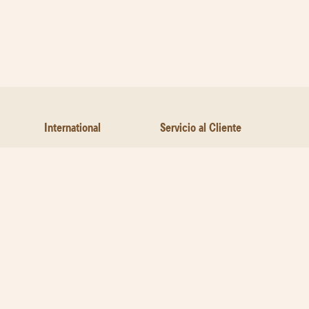
International
Servicio al Cliente
Quienes Somos
Youtube
Ofertas por email
Contáctanos
Trabaja con Nosotros
Sobre la Pizza