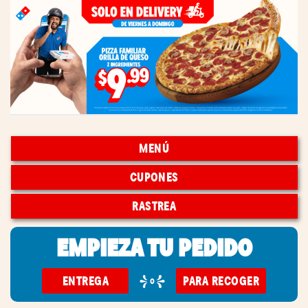
MENÚ
CUPONES
RASTREA
EMPIEZA TU PEDIDO
ENTREGA
PARA RECOGER
o