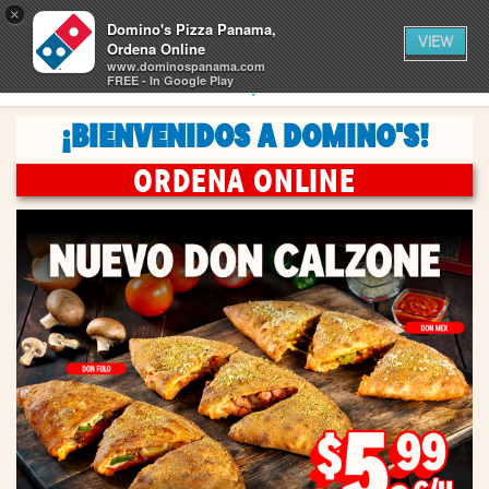
0
×
artículos
0
Domino's Pizza Panama,
CARRITO
en
VIEW
el
Ordena Online
carrito
www.dominospanama.com
RASTREA
ENCUENTRA UNA TIENDA
FREE - In Google Play
¡BIENVENIDOS A DOMINO'S!
ORDENA ONLINE